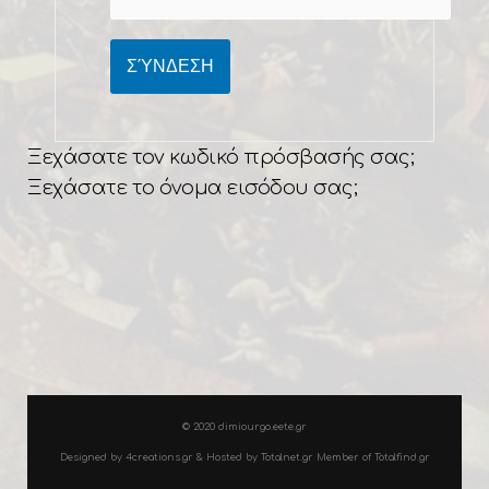
ΣΎΝΔΕΣΗ
Ξεχάσατε τον κωδικό πρόσβασής σας;
Ξεχάσατε το όνομα εισόδου σας;
©
2020 dimiourgo.eete.gr
Designed by
4creations.gr
& Hosted by
Totalnet.gr
Member of
Totalfind.gr